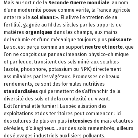
Mais au sortir de la
Seconde Guerre mondiale
, au nom
d’une modernité posée comme vérité, la France agricole
enterre « le
sol vivant
». Elle livre l’entretien de sa
fertilité, gagnée au fil des siècles par les apports de
matières
organiques
dans les champs, aux mains
de la chimie et d’une mécanique toujours plus
puissante
.
Le sol est perçu comme un support
neutre et inerte
, que
l’on ne conçoit que par sa dimension physico-chimique
et par lequel transitent des sels minéraux solubles
(azote, phosphore, potassium ou NPK) directement
assimilables par les végétaux. Promesses de beaux
rendements, ce sont des formules nutritives
standardisées
qui permettent de s’affranchir de la
diversité des sols et de la complexité du vivant.
Exit l’animal et le fumier ! La spécialisation des
exploitations et des territoires peut commencer : ici,
des cultures de plus en plus
intensives
de maïs et autres
céréales, d’oléagineux… sur des sols remembrés, ailleurs
des élevages industriels aux lisiers polluants.