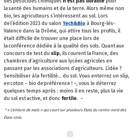
des pesticides chimiques
n’est pas durable
pour
la santé des humains et de la terre. Alors même non
bio, les agriculteurs s’intéressent au sol. Lors
de l’édition 2023 du salon
Tech&Bio
à Bourg-lès-
Valence dans la Drôme, qui attire tous les profils, il
était difficile de trouver une place lors de
la conférence dédiée à la qualité des sols. Quant aux
concours de test du
slip
, ils courent la France, des
chambres d’agriculture aux lycées agricoles en
passant par les associations d’agriculteurs. L’idée ?
Sensibiliser à la fertilité… du sol. Vous enterrez un slip,
en coton – bio de préférence ! –, vous le déterrez
quelques temps après : moins il en reste, plus la vie
du sol est active, et donc
fertile
. –
* « Ceinture de maïs » qui court sur plusieurs États du centre-nord des
États-Unis.