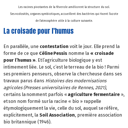
Les racines pivotantes de la féverole améliorent la structure du sol.
Ses nodosités, organes symbiotiques, accueillent des bactéries qui fixent l’azote
de l’atmosphère utile à la culture suivante.
La croisade pour l'humus
En parallèle, une
contestation
voit le jour. Elle prend la
forme de ce que
Céline Pessis
nomme la
« croisade
pour l’humus »
. Et l’agriculture biologique y est
intimement liée. Le sol, c’est le terreau de la bio ! Parmi
ses premiers penseurs, observe la chercheuse dans ses
travaux parus dans
Histoires des modernisations
agricoles (Presses universitaires de Rennes, 2021)
,
certains la nomment parfois «
agriculture fermentaire
»,
et son nom formé sur la racine « bio » rappelle
étymologiquement la vie, celle du sol, auquel se réfère,
explicitement, la
Soil Association
, première association
bio britannique (1946).