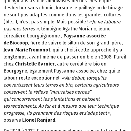
qui agit aussi sur les mauvaises herbes. Reste que
désherber sans chimie, lorsque le paillage ou le binage
ne sont pas adaptés comme dans les grandes cultures
(blé…), n’est pas simple. Mais possible !
« Je ne laboure
pas mes terres »
, témoigne Agathe Moriano, jeune
céréalière bourguignonne ,
Paysanne associée
de Biocoop
, fière de suivre le sillon de son grand-père,
Jean-Marie Fromonot
, qui a choisi cette approche il y a
longtemps, avant même de passer en bio en 2008. Pareil
chez
Christelle Garnier
, autre céréalière bio en
Bourgogne, également Paysanne associée, chez qui le
labour reste exceptionnel.
« Au début, lorsqu’ils
convertissent leurs terres en bio, certains agriculteurs
conservent le réflexe “mauvaises herbes”
qui concurrencent les plantations et baissent
les rendements. Au fur et à mesure que leur technique
progresse, ils prennent des risques et s’adaptent »
,
observe
Lionel Ranjard
.
De 2019 à 2022, l’agronome écologue a ausculté la vie des