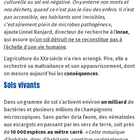
culturelle au sol est négative. On y enterre nos morts et
nos déchets, quand ce n’est pas le lieu des enfers. Il n’est
pas accessible, ses habitants sont invisibles,
c’est sûrement plein de microbes pathogènes »
,
ajoute Lionel Ranjard, directeur de recherche à l’
Inrae
,
qui assure qu
’un sol détruit ne se reconstitue pas à
l’échelle d’une vie humaine
.
L’agriculture du XXe siècle n’a rien arrangé. Pire, elle a
orchestré sa maltraitance et son appauvrissement, dont
on mesure aujourd’hui les
conséquences
.
Sols vivants
Dans un gramme de sol s’activent environ
un milliard
de
bactéries et plusieurs millions de champignons
microscopiques. Sans parler de la faune, des nématodes
aux escargots en passant par les vers de terre, soit près
de
10 000 espèces au mètre carré
.
« Cette mosaïque
d’habitats, donc d’habitants, constitue un gigantesque