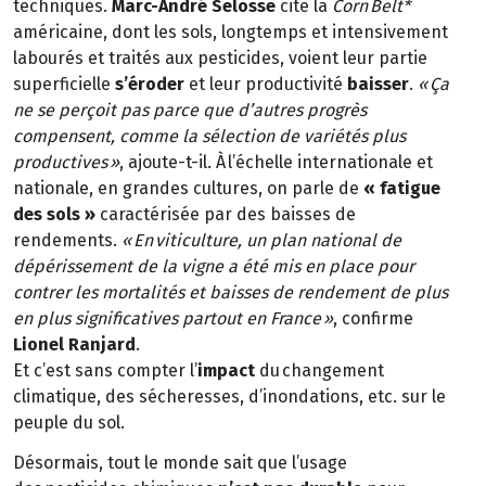
techniques.
Marc-André Selosse
cite la
Corn Belt*
américaine, dont les sols, longtemps et intensivement
labourés et traités aux pesticides, voient leur partie
superficielle
s’éroder
et leur productivité
baisser
.
« Ça
ne se perçoit pas parce que d’autres progrès
compensent, comme la sélection de variétés plus
productives »
, ajoute-t-il. À l’échelle internationale et
nationale, en grandes cultures, on parle de
« fatigue
des sols »
caractérisée par des baisses de
rendements.
« En viticulture, un plan national de
dépérissement de la vigne a été mis en place pour
contrer les mortalités et baisses de rendement de plus
en plus significatives partout en France »
, confirme
Lionel Ranjard
.
Et c’est sans compter l’
impact
du changement
climatique, des sécheresses, d’inondations, etc. sur le
peuple du sol.
Désormais, tout le monde sait que l’usage