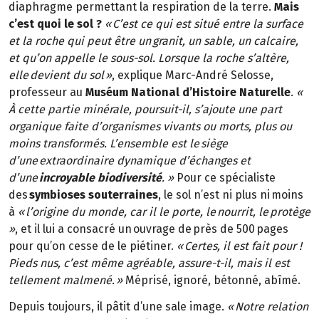
diaphragme permettant la respiration de la terre.
Mais
c’est quoi le sol ?
« C’est ce qui est situé entre la surface
et la roche qui peut être un granit, un sable, un calcaire,
et qu’on appelle le sous-sol. Lorsque la roche s’altère,
elle devient du sol »
, explique Marc-André Selosse,
professeur au
Muséum National d’Histoire Naturelle
.
«
À cette partie minérale, poursuit-il, s’ajoute une part
organique faite d’organismes vivants ou morts, plus ou
moins transformés. L’ensemble est le siège
d’une extraordinaire dynamique d’échanges et
d’une
incroyable biodiversité
. »
Pour ce spécialiste
des
symbioses souterraines
, le sol n’est ni plus ni moins
à
« l’origine du monde, car il le porte, le nourrit, le protège
»
, et il lui a consacré un ouvrage de près de 500 pages
pour qu’on cesse de le piétiner.
« Certes, il est fait pour !
Pieds nus, c’est même agréable, assure-t-il, mais il est
tellement malmené. »
Méprisé, ignoré, bétonné, abîmé.
Depuis toujours, il pâtit d’une sale image.
« Notre relation