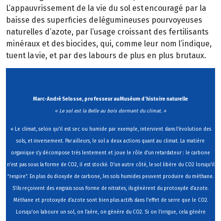
L’appauvrissement de la vie du sol est encouragé par la
baisse des superficies de légumineuses pourvoyeuses
naturelles d’azote, par l’usage croissant des fertilisants
minéraux et des biocides, qui, comme leur nom l’indique,
tuent la vie, et par des labours de plus en plus brutaux.
Marc-André Selosse, professeur au Muséum d’histoire naturelle
« Le sol est la Belle au bois dormant du climat. »
« Le climat, selon qu’il est sec ou humide par exemple, intervient dans l’évolution des
sols, et inversement. Par ailleurs, le sol a deux actions quant au climat. La matière
organique s’y décompose très lentement et joue le rôle d’un retardateur : le carbone
n’est pas sous la forme de CO2, il est stocké. D’un autre côté, le sol libère du CO2 lorsqu’il
“respire”. En plus du dioxyde de carbone, les sols humides peuvent produire du méthane.
S’ils reçoivent des engrais sous forme de nitrates, ils génèrent du protoxyde d’azote.
Méthane et protoxyde d’azote sont bien plus actifs dans l’effet de serre que le CO2.
Lorsqu’on laboure un sol, on l’aère, on génère du CO2. Si on l’irrigue, cela génère