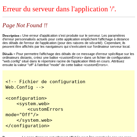
Erreur du serveur dans l'application '/'.
Page Not Found !!
Description :
Une erreur d'application s'est produite sur le serveur. Les paramètres
d'erreur personnalisés actuels pour cette application empêchent l'affichage à distance
des détails de l'erreur de l'application (pour des raisons de sécurité). Cependant, ils
peuvent être affichés par les navigateurs qui s'exécutent sur l'ordinateur serveur local.
Détails =
Pour permettre l'affichage des détails de ce message d'erreur spécifique sur les
ordinateurs distants, créez une balise <customErrors> dans un fichier de configuration
"web.config" situé dans le répertoire racine de l'application Web en cours. Attribuez
ensuite la valeur "off" à l'attribut "mode" de cette balise <customErrors>.
<!-- Fichier de configuration 
Web.Config -->

<configuration>

    <system.web>

        <customErrors 
mode="Off"/>

    </system.web>

</configuration>