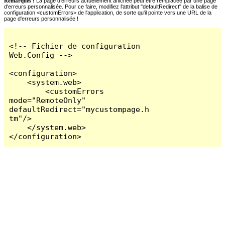
Remarques :
La page d'erreurs actuellement affichée peut être remplacée par une page
d'erreurs personnalisée. Pour ce faire, modifiez l'attribut "defaultRedirect" de la balise de
configuration <customErrors> de l'application, de sorte qu'il pointe vers une URL de la
page d'erreurs personnalisée !
<!-- Fichier de configuration 
Web.Config -->

<configuration>

    <system.web>

        <customErrors 
mode="RemoteOnly" 
defaultRedirect="mycustompage.h
tm"/>

    </system.web>

</configuration>