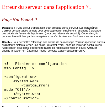
Erreur du serveur dans l'application '/'.
Page Not Found !!
Description :
Une erreur d'application s'est produite sur le serveur. Les paramètres
d'erreur personnalisés actuels pour cette application empêchent l'affichage à distance
des détails de l'erreur de l'application (pour des raisons de sécurité). Cependant, ils
peuvent être affichés par les navigateurs qui s'exécutent sur l'ordinateur serveur local.
Détails =
Pour permettre l'affichage des détails de ce message d'erreur spécifique sur les
ordinateurs distants, créez une balise <customErrors> dans un fichier de configuration
"web.config" situé dans le répertoire racine de l'application Web en cours. Attribuez
ensuite la valeur "off" à l'attribut "mode" de cette balise <customErrors>.
<!-- Fichier de configuration 
Web.Config -->

<configuration>

    <system.web>

        <customErrors 
mode="Off"/>

    </system.web>

</configuration>