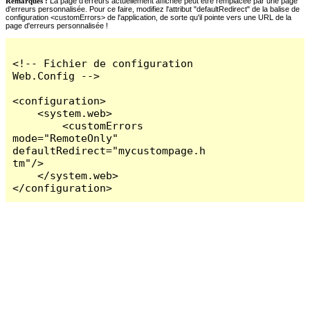
Remarques :
La page d'erreurs actuellement affichée peut être remplacée par une page
d'erreurs personnalisée. Pour ce faire, modifiez l'attribut "defaultRedirect" de la balise de
configuration <customErrors> de l'application, de sorte qu'il pointe vers une URL de la
page d'erreurs personnalisée !
<!-- Fichier de configuration 
Web.Config -->

<configuration>

    <system.web>

        <customErrors 
mode="RemoteOnly" 
defaultRedirect="mycustompage.h
tm"/>

    </system.web>

</configuration>