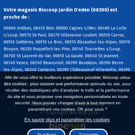
Votre magasin Biocoop Jardin D'eden (06300) est
proche de :
06600 Antibes, 06410 Biot, 06800 Cagnes s/Mer, 06480 La Colle
s/Loup, 06570 St-Paul, 06270 Villeneuve-Loubet, 06510 Carros,
06510 Gattières, 06510 Le Broc, 06510 Bézaudun-les-Alpes, 06510
Bouyon, 06330 Roquefort-les-Pins, 06140 Tourrettes s/Loup,
06700 St-Laurent-du-Var, 06610 La Gaude, 06640 St-Jeannet,
06140 Vence, 06240 Beausoleil, 06390 Bendejun, 06390 Berre-
les-Alpes, 06340 Cantaron, 06390 Châteauneuf-Villevieille, 06390
Coaraze, 06390 Contes, 06340 Drap, 06440 Blausasc, 06440 L,
Afin de vous offrir la meilleure expérience possible, Biocoop utilise
06440 Peille, 06440 Peillon, 06440 Touët-de-l
des cookies : pour assurer une performance optimale du site, pour
récolter des statistiques afin d'analyser le trafic et la performance
du site et vous proposer une navigation personnalisée en toute
sécurité. Vous pouvez changer d'avis à tout moment en
Biocoop.fr
Le réseau Biocoop
paramétrant vos cookies. OK pour vous ?
Copyright Biocoop 2026
En savoir plus et paramétrer les cookies
Je refuse
J'accepte