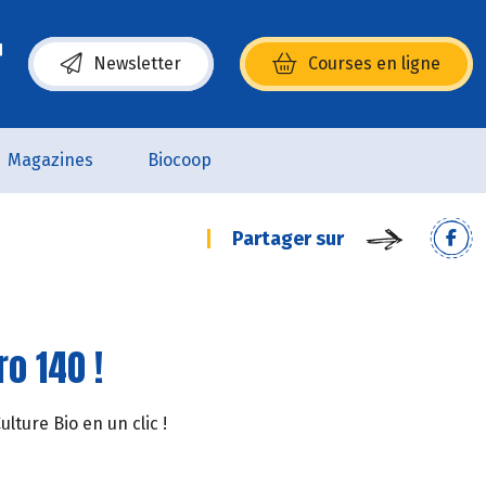
Newsletter
Courses en ligne
(s’ouvre dans une nouvelle fenêtre)
Magazines
Biocoop
Partager sur
o 140 !
ture Bio en un clic !