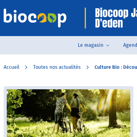
Biocoop J
D'eden
Le magasin
Agen
Accueil
Toutes nos actualités
Culture Bio : Découv