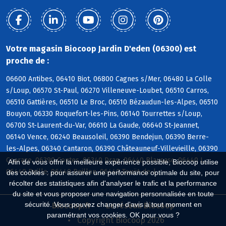
Votre magasin Biocoop Jardin D'eden (06300) est
proche de :
06600 Antibes, 06410 Biot, 06800 Cagnes s/Mer, 06480 La Colle
s/Loup, 06570 St-Paul, 06270 Villeneuve-Loubet, 06510 Carros,
06510 Gattières, 06510 Le Broc, 06510 Bézaudun-les-Alpes, 06510
Bouyon, 06330 Roquefort-les-Pins, 06140 Tourrettes s/Loup,
06700 St-Laurent-du-Var, 06610 La Gaude, 06640 St-Jeannet,
06140 Vence, 06240 Beausoleil, 06390 Bendejun, 06390 Berre-
les-Alpes, 06340 Cantaron, 06390 Châteauneuf-Villevieille, 06390
Coaraze, 06390 Contes, 06340 Drap, 06440 Blausasc, 06440 L,
Afin de vous offrir la meilleure expérience possible, Biocoop utilise
06440 Peille, 06440 Peillon, 06440 Touët-de-l
des cookies : pour assurer une performance optimale du site, pour
récolter des statistiques afin d'analyser le trafic et la performance
du site et vous proposer une navigation personnalisée en toute
sécurité. Vous pouvez changer d'avis à tout moment en
Biocoop.fr
Le réseau Biocoop
paramétrant vos cookies. OK pour vous ?
Copyright Biocoop 2026