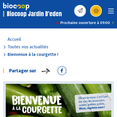
Biocoop Jardin D'eden
(s’ouvre dans une nou
Prochaine ouverture à 09:00
Accueil
Toutes nos actualités
Bienvenue à la courgette !
Partager sur