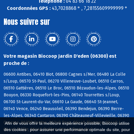
Téléphone :
04 83 66 18 22
Coordonnées GPS :
43,7028868 ° , 7,28155609999999 °
Nous suivre sur
Votre magasin Biocoop Jardin D'eden (06300) est
proche de :
06600 Antibes, 06410 Biot, 06800 Cagnes s/Mer, 06480 La Colle
s/Loup, 06570 St-Paul, 06270 Villeneuve-Loubet, 06510 Carros,
06510 Gattières, 06510 Le Broc, 06510 Bézaudun-les-Alpes, 06510
Bouyon, 06330 Roquefort-les-Pins, 06140 Tourrettes s/Loup,
06700 St-Laurent-du-Var, 06610 La Gaude, 06640 St-Jeannet,
06140 Vence, 06240 Beausoleil, 06390 Bendejun, 06390 Berre-
les-Alpes, 06340 Cantaron, 06390 Châteauneuf-Villevieille, 06390
Coaraze, 06390 Contes, 06340 Drap, 06440 Blausasc, 06440 L,
Afin de vous offrir la meilleure expérience possible, Biocoop utilise
06440 Peille, 06440 Peillon, 06440 Touët-de-l
des cookies : pour assurer une performance optimale du site, pour