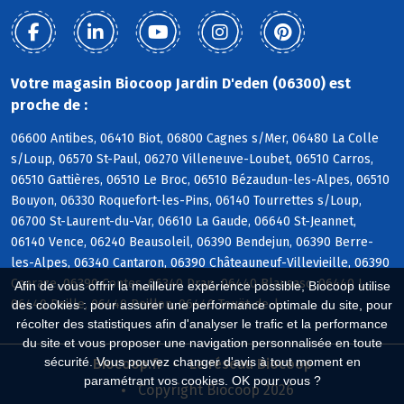
Votre magasin Biocoop Jardin D'eden (06300) est
proche de :
06600 Antibes, 06410 Biot, 06800 Cagnes s/Mer, 06480 La Colle
s/Loup, 06570 St-Paul, 06270 Villeneuve-Loubet, 06510 Carros,
06510 Gattières, 06510 Le Broc, 06510 Bézaudun-les-Alpes, 06510
Bouyon, 06330 Roquefort-les-Pins, 06140 Tourrettes s/Loup,
06700 St-Laurent-du-Var, 06610 La Gaude, 06640 St-Jeannet,
06140 Vence, 06240 Beausoleil, 06390 Bendejun, 06390 Berre-
les-Alpes, 06340 Cantaron, 06390 Châteauneuf-Villevieille, 06390
Coaraze, 06390 Contes, 06340 Drap, 06440 Blausasc, 06440 L,
Afin de vous offrir la meilleure expérience possible, Biocoop utilise
06440 Peille, 06440 Peillon, 06440 Touët-de-l
des cookies : pour assurer une performance optimale du site, pour
récolter des statistiques afin d'analyser le trafic et la performance
du site et vous proposer une navigation personnalisée en toute
sécurité. Vous pouvez changer d'avis à tout moment en
Biocoop.fr
Le réseau Biocoop
paramétrant vos cookies. OK pour vous ?
Copyright Biocoop 2026