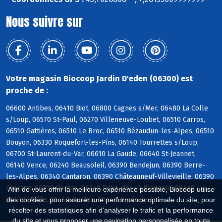
Nous suivre sur
Votre magasin Biocoop Jardin D'eden (06300) est
proche de :
06600 Antibes, 06410 Biot, 06800 Cagnes s/Mer, 06480 La Colle
s/Loup, 06570 St-Paul, 06270 Villeneuve-Loubet, 06510 Carros,
06510 Gattières, 06510 Le Broc, 06510 Bézaudun-les-Alpes, 06510
Bouyon, 06330 Roquefort-les-Pins, 06140 Tourrettes s/Loup,
06700 St-Laurent-du-Var, 06610 La Gaude, 06640 St-Jeannet,
06140 Vence, 06240 Beausoleil, 06390 Bendejun, 06390 Berre-
les-Alpes, 06340 Cantaron, 06390 Châteauneuf-Villevieille, 06390
Coaraze, 06390 Contes, 06340 Drap, 06440 Blausasc, 06440 L,
Afin de vous offrir la meilleure expérience possible, Biocoop utilise
06440 Peille, 06440 Peillon, 06440 Touët-de-l
des cookies : pour assurer une performance optimale du site, pour
récolter des statistiques afin d'analyser le trafic et la performance
du site et vous proposer une navigation personnalisée en toute