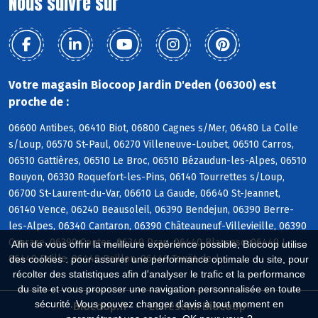
Nous suivre sur
Votre magasin Biocoop Jardin D'eden (06300) est
proche de :
06600 Antibes, 06410 Biot, 06800 Cagnes s/Mer, 06480 La Colle
s/Loup, 06570 St-Paul, 06270 Villeneuve-Loubet, 06510 Carros,
06510 Gattières, 06510 Le Broc, 06510 Bézaudun-les-Alpes, 06510
Bouyon, 06330 Roquefort-les-Pins, 06140 Tourrettes s/Loup,
06700 St-Laurent-du-Var, 06610 La Gaude, 06640 St-Jeannet,
06140 Vence, 06240 Beausoleil, 06390 Bendejun, 06390 Berre-
les-Alpes, 06340 Cantaron, 06390 Châteauneuf-Villevieille, 06390
Coaraze, 06390 Contes, 06340 Drap, 06440 Blausasc, 06440 L,
Afin de vous offrir la meilleure expérience possible, Biocoop utilise
06440 Peille, 06440 Peillon, 06440 Touët-de-l
des cookies : pour assurer une performance optimale du site, pour
récolter des statistiques afin d'analyser le trafic et la performance
du site et vous proposer une navigation personnalisée en toute
sécurité. Vous pouvez changer d'avis à tout moment en
Biocoop.fr
Le réseau Biocoop