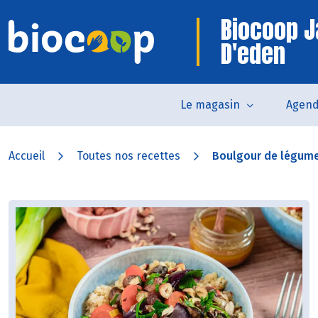
Biocoop J
D'eden
Le magasin
Agen
Accueil
Toutes nos recettes
Boulgour de légumes