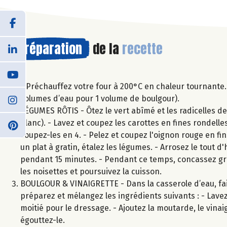
Préparation
de la
recette
- Préchauffez votre four à 200°C en chaleur tournante. 
volumes d’eau pour 1 volume de boulgour).
LÉGUMES RÔTIS - Ôtez le vert abîmé et les radicelles de
blanc). - Lavez et coupez les carottes en fines rondelle
coupez-les en 4. - Pelez et coupez l'oignon rouge en fi
un plat à gratin, étalez les légumes. - Arrosez le tout 
pendant 15 minutes. - Pendant ce temps, concassez gro
les noisettes et poursuivez la cuisson.
BOULGOUR & VINAIGRETTE - Dans la casserole d’eau, fait
préparez et mélangez les ingrédients suivants : - Lavez,
moitié pour le dressage. - Ajoutez la moutarde, le vinaigr
égouttez-le.