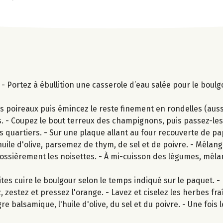
- Portez à ébullition une casserole d’eau salée pour le boul
s poireaux puis émincez le reste finement en rondelles (aussi
s. - Coupez le bout terreux des champignons, puis passez-les 
ns quartiers. - Sur une plaque allant au four recouverte de p
d'huile d'olive, parsemez de thym, de sel et de poivre. - Méla
ssièrement les noisettes. - À mi-cuisson des légumes, mélan
es cuire le boulgour selon le temps indiqué sur le paquet. -
 zestez et pressez l'orange. - Lavez et ciselez les herbes fr
e balsamique, l'huile d'olive, du sel et du poivre. - Une fois l