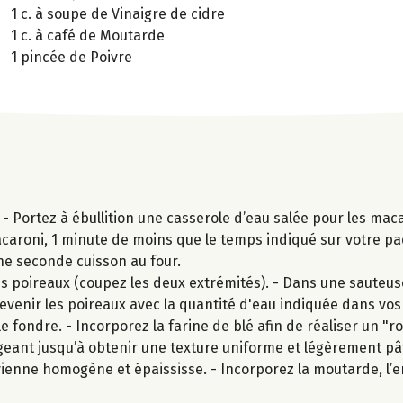
1 c. à soupe de Vinaigre de cidre
1 c. à café de Moutarde
1 pincée de Poivre
- Portez à ébullition une casserole d’eau salée pour les mac
acaroni, 1 minute de moins que le temps indiqué sur votre pa
une seconde cuisson au four.
 poireaux (coupez les deux extrémités). - Dans une sauteu
 revenir les poireaux avec la quantité d'eau indiquée dans vos
e fondre. - Incorporez la farine de blé afin de réaliser un "ro
ant jusqu’à obtenir une texture uniforme et légèrement pât
devienne homogène et épaississe. - Incorporez la moutarde, l’