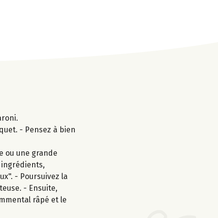
aroni.
quet. - Pensez à bien
se ou une grande
 ingrédients,
ux". - Poursuivez la
euse. - Ensuite,
emmental râpé et le