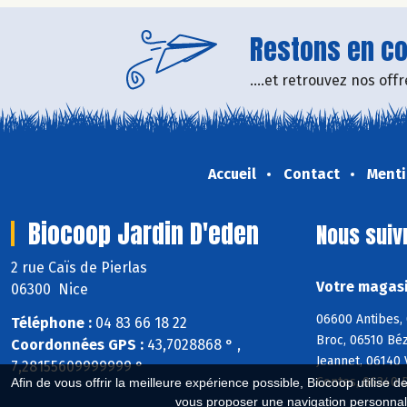
Restons en con
....et retrouvez nos of
Accueil
Contact
Menti
Biocoop Jardin D'eden
Nous suiv
2 rue Caïs de Pierlas
Votre magasi
06300 Nice
06600 Antibes, 
Téléphone :
04 83 66 18 22
Broc, 06510 Bé
Coordonnées GPS :
43,7028868 ° ,
Jeannet, 06140 
7,28155609999999 °
Contes, 06340 D
Afin de vous offrir la meilleure expérience possible, Biocoop utilise d
vous proposer une navigation personnal