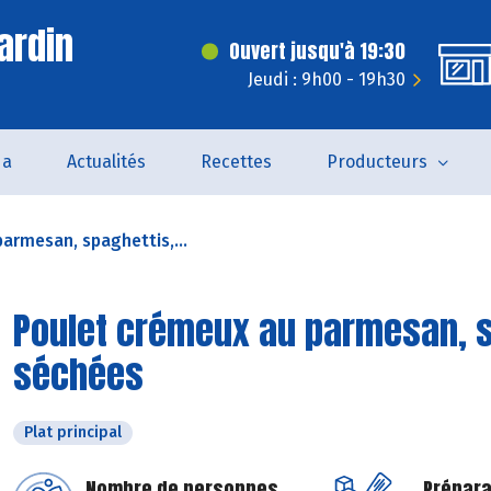
ardin
Ouvert jusqu'à 19:30
Jeudi : 9h00 - 19h30
da
Actualités
Recettes
Producteurs
armesan, spaghettis,...
Poulet crémeux au parmesan, s
séchées
Plat principal
Nombre de personnes
Prépara