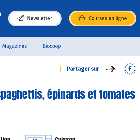
Newsletter
Courses en ligne
(s’ouvre dans une nouvelle fenêtre)
Magazines
Biocoop
Partager sur
paghettis, épinards et tomates
tion
Cuisson