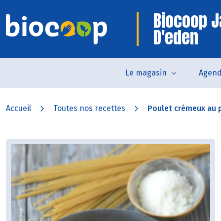
Biocoop J
D'eden
Le magasin
Agen
Accueil
Toutes nos recettes
Poulet crémeux au p