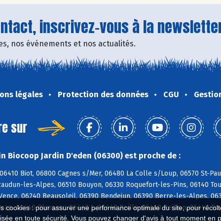
tact, inscrivez-vous à la newsletter
fres, nos événements et nos actualités.
ons légales
Protection des données
CGU
Gestio
re sur
n Biocoop Jardin D'eden (06300) est proche de :
06410 Biot, 06800 Cagnes s/Mer, 06480 La Colle s/Loup, 06570 St-Paul
zaudun-les-Alpes, 06510 Bouyon, 06330 Roquefort-les-Pins, 06140 Tou
Vence, 06240 Beausoleil, 06390 Bendejun, 06390 Berre-les-Alpes, 063
rap, 06440 Blausasc, 06440 L, 06440 Peille, 06440 Peillon, 06440 To
es cookies : pour assurer une performance optimale du site, pour récolter
isée en toute sécurité. Vous pouvez changer d'avis à tout moment en 