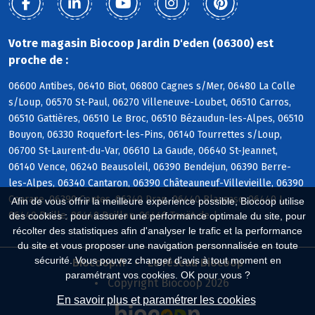
Votre magasin Biocoop Jardin D'eden (06300) est
proche de :
06600 Antibes, 06410 Biot, 06800 Cagnes s/Mer, 06480 La Colle
s/Loup, 06570 St-Paul, 06270 Villeneuve-Loubet, 06510 Carros,
06510 Gattières, 06510 Le Broc, 06510 Bézaudun-les-Alpes, 06510
Bouyon, 06330 Roquefort-les-Pins, 06140 Tourrettes s/Loup,
06700 St-Laurent-du-Var, 06610 La Gaude, 06640 St-Jeannet,
06140 Vence, 06240 Beausoleil, 06390 Bendejun, 06390 Berre-
les-Alpes, 06340 Cantaron, 06390 Châteauneuf-Villevieille, 06390
Coaraze, 06390 Contes, 06340 Drap, 06440 Blausasc, 06440 L,
Afin de vous offrir la meilleure expérience possible, Biocoop utilise
06440 Peille, 06440 Peillon, 06440 Touët-de-l
des cookies : pour assurer une performance optimale du site, pour
récolter des statistiques afin d'analyser le trafic et la performance
du site et vous proposer une navigation personnalisée en toute
sécurité. Vous pouvez changer d'avis à tout moment en
Biocoop.fr
Le réseau Biocoop
paramétrant vos cookies. OK pour vous ?
Copyright Biocoop 2026
En savoir plus et paramétrer les cookies