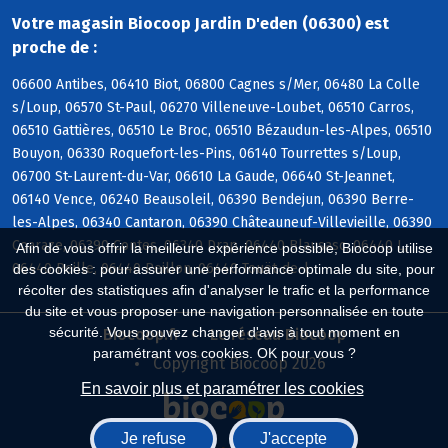
Votre magasin Biocoop Jardin D'eden (06300) est
proche de :
06600 Antibes, 06410 Biot, 06800 Cagnes s/Mer, 06480 La Colle
s/Loup, 06570 St-Paul, 06270 Villeneuve-Loubet, 06510 Carros,
06510 Gattières, 06510 Le Broc, 06510 Bézaudun-les-Alpes, 06510
Bouyon, 06330 Roquefort-les-Pins, 06140 Tourrettes s/Loup,
06700 St-Laurent-du-Var, 06610 La Gaude, 06640 St-Jeannet,
06140 Vence, 06240 Beausoleil, 06390 Bendejun, 06390 Berre-
les-Alpes, 06340 Cantaron, 06390 Châteauneuf-Villevieille, 06390
Coaraze, 06390 Contes, 06340 Drap, 06440 Blausasc, 06440 L,
Afin de vous offrir la meilleure expérience possible, Biocoop utilise
06440 Peille, 06440 Peillon, 06440 Touët-de-l
des cookies : pour assurer une performance optimale du site, pour
récolter des statistiques afin d'analyser le trafic et la performance
du site et vous proposer une navigation personnalisée en toute
sécurité. Vous pouvez changer d'avis à tout moment en
Biocoop.fr
Le réseau Biocoop
paramétrant vos cookies. OK pour vous ?
Copyright Biocoop 2026
En savoir plus et paramétrer les cookies
Je refuse
J'accepte