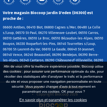
Votre magasin Biocoop Jardin D'eden (06300) est
proche de :
06600 Antibes, 06410 Biot, 06800 Cagnes s/Mer, 06480 La Colle
s/Loup, 06570 St-Paul, 06270 Villeneuve-Loubet, 06510 Carros,
06510 Gattières, 06510 Le Broc, 06510 Bézaudun-les-Alpes, 06510
Bouyon, 06330 Roquefort-les-Pins, 06140 Tourrettes s/Loup,
06700 St-Laurent-du-Var, 06610 La Gaude, 06640 St-Jeannet,
06140 Vence, 06240 Beausoleil, 06390 Bendejun, 06390 Berre-
les-Alpes, 06340 Cantaron, 06390 Châteauneuf-Villevieille, 06390
Coaraze, 06390 Contes, 06340 Drap, 06440 Blausasc, 06440 L,
Afin de vous offrir la meilleure expérience possible, Biocoop utilise
06440 Peille, 06440 Peillon, 06440 Touët-de-l
des cookies : pour assurer une performance optimale du site, pour
récolter des statistiques afin d'analyser le trafic et la performance
du site et vous proposer une navigation personnalisée en toute
sécurité. Vous pouvez changer d'avis à tout moment en
Biocoop.fr
Le réseau Biocoop
paramétrant vos cookies. OK pour vous ?
Copyright Biocoop 2026
En savoir plus et paramétrer les cookies