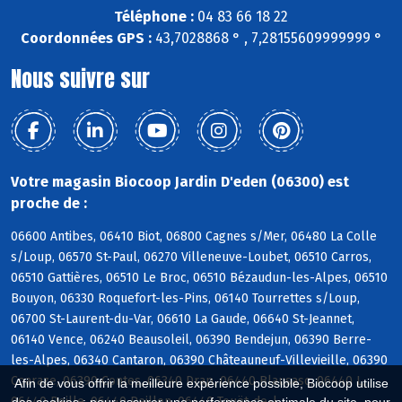
Téléphone :
04 83 66 18 22
Coordonnées GPS :
43,7028868 ° , 7,28155609999999 °
Nous suivre sur
Votre magasin Biocoop Jardin D'eden (06300) est
proche de :
06600 Antibes, 06410 Biot, 06800 Cagnes s/Mer, 06480 La Colle
s/Loup, 06570 St-Paul, 06270 Villeneuve-Loubet, 06510 Carros,
06510 Gattières, 06510 Le Broc, 06510 Bézaudun-les-Alpes, 06510
Bouyon, 06330 Roquefort-les-Pins, 06140 Tourrettes s/Loup,
06700 St-Laurent-du-Var, 06610 La Gaude, 06640 St-Jeannet,
06140 Vence, 06240 Beausoleil, 06390 Bendejun, 06390 Berre-
les-Alpes, 06340 Cantaron, 06390 Châteauneuf-Villevieille, 06390
Coaraze, 06390 Contes, 06340 Drap, 06440 Blausasc, 06440 L,
Afin de vous offrir la meilleure expérience possible, Biocoop utilise
06440 Peille, 06440 Peillon, 06440 Touët-de-l