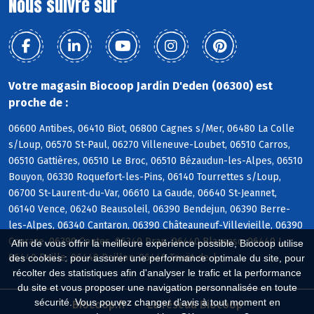
Nous suivre sur
Votre magasin Biocoop Jardin D'eden (06300) est
proche de :
06600 Antibes, 06410 Biot, 06800 Cagnes s/Mer, 06480 La Colle
s/Loup, 06570 St-Paul, 06270 Villeneuve-Loubet, 06510 Carros,
06510 Gattières, 06510 Le Broc, 06510 Bézaudun-les-Alpes, 06510
Bouyon, 06330 Roquefort-les-Pins, 06140 Tourrettes s/Loup,
06700 St-Laurent-du-Var, 06610 La Gaude, 06640 St-Jeannet,
06140 Vence, 06240 Beausoleil, 06390 Bendejun, 06390 Berre-
les-Alpes, 06340 Cantaron, 06390 Châteauneuf-Villevieille, 06390
Coaraze, 06390 Contes, 06340 Drap, 06440 Blausasc, 06440 L,
Afin de vous offrir la meilleure expérience possible, Biocoop utilise
06440 Peille, 06440 Peillon, 06440 Touët-de-l
des cookies : pour assurer une performance optimale du site, pour
récolter des statistiques afin d'analyser le trafic et la performance
du site et vous proposer une navigation personnalisée en toute
sécurité. Vous pouvez changer d'avis à tout moment en
Biocoop.fr
Le réseau Biocoop