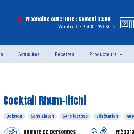
Prochaine ouverture : Samedi 09:00
Vendredi : 9h00 - 19h30
da
Actualités
Recettes
Producteurs
i
Cocktail Rhum-litchi
Boisson
Sans gluten
Sans lactose
Végétarien
Au
Nombre de personnes
Prépara