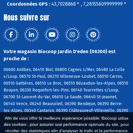
Coordonnées GPS :
43,7028868 ° , 7,28155609999999 °
Nous suivre sur
Votre magasin Biocoop Jardin D'eden (06300) est
proche de :
06600 Antibes, 06410 Biot, 06800 Cagnes s/Mer, 06480 La Colle
s/Loup, 06570 St-Paul, 06270 Villeneuve-Loubet, 06510 Carros,
06510 Gattières, 06510 Le Broc, 06510 Bézaudun-les-Alpes, 06510
Bouyon, 06330 Roquefort-les-Pins, 06140 Tourrettes s/Loup,
06700 St-Laurent-du-Var, 06610 La Gaude, 06640 St-Jeannet,
06140 Vence, 06240 Beausoleil, 06390 Bendejun, 06390 Berre-
les-Alpes, 06340 Cantaron, 06390 Châteauneuf-Villevieille, 06390
Coaraze, 06390 Contes, 06340 Drap, 06440 Blausasc, 06440 L,
Afin de vous offrir la meilleure expérience possible, Biocoop utilise
06440 Peille, 06440 Peillon, 06440 Touët-de-l
des cookies : pour assurer une performance optimale du site, pour
récolter des statistiques afin d'analyser le trafic et la performance