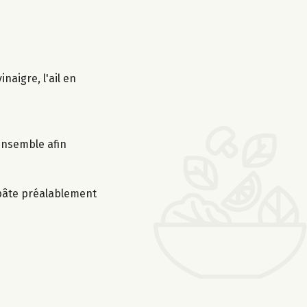
naigre, l'ail en
’ensemble afin
a pâte préalablement