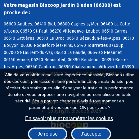
Votre magasin Biocoop Jardin D'eden (06300) est
proche de :
06600 Antibes, 06410 Biot, 06800 Cagnes s/Mer, 06480 La Colle
s/Loup, 06570 St-Paul, 06270 Villeneuve-Loubet, 06510 Carros,
06510 Gattières, 06510 Le Broc, 06510 Bézaudun-les-Alpes, 06510
Bouyon, 06330 Roquefort-les-Pins, 06140 Tourrettes s/Loup,
06700 St-Laurent-du-Var, 06610 La Gaude, 06640 St-Jeannet,
06140 Vence, 06240 Beausoleil, 06390 Bendejun, 06390 Berre-
les-Alpes, 06340 Cantaron, 06390 Châteauneuf-Villevieille, 06390
Coaraze, 06390 Contes, 06340 Drap, 06440 Blausasc, 06440 L,
Afin de vous offrir la meilleure expérience possible, Biocoop utilise
06440 Peille, 06440 Peillon, 06440 Touët-de-l
des cookies : pour assurer une performance optimale du site, pour
récolter des statistiques afin d'analyser le trafic et la performance
du site et vous proposer une navigation personnalisée en toute
sécurité. Vous pouvez changer d'avis à tout moment en
Biocoop.fr
Le réseau Biocoop
paramétrant vos cookies. OK pour vous ?
Copyright Biocoop 2026
En savoir plus et paramétrer les cookies
Je refuse
J'accepte