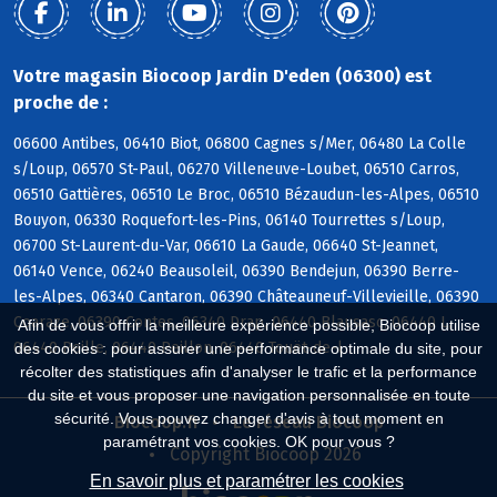
Votre magasin Biocoop Jardin D'eden (06300) est
proche de :
06600 Antibes, 06410 Biot, 06800 Cagnes s/Mer, 06480 La Colle
s/Loup, 06570 St-Paul, 06270 Villeneuve-Loubet, 06510 Carros,
06510 Gattières, 06510 Le Broc, 06510 Bézaudun-les-Alpes, 06510
Bouyon, 06330 Roquefort-les-Pins, 06140 Tourrettes s/Loup,
06700 St-Laurent-du-Var, 06610 La Gaude, 06640 St-Jeannet,
06140 Vence, 06240 Beausoleil, 06390 Bendejun, 06390 Berre-
les-Alpes, 06340 Cantaron, 06390 Châteauneuf-Villevieille, 06390
Coaraze, 06390 Contes, 06340 Drap, 06440 Blausasc, 06440 L,
Afin de vous offrir la meilleure expérience possible, Biocoop utilise
06440 Peille, 06440 Peillon, 06440 Touët-de-l
des cookies : pour assurer une performance optimale du site, pour
récolter des statistiques afin d'analyser le trafic et la performance
du site et vous proposer une navigation personnalisée en toute
sécurité. Vous pouvez changer d'avis à tout moment en
Biocoop.fr
Le réseau Biocoop
paramétrant vos cookies. OK pour vous ?
Copyright Biocoop 2026
En savoir plus et paramétrer les cookies