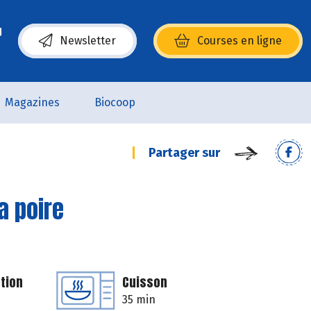
Newsletter
Courses en ligne
(s’ouvre dans une nouvelle fenêtre)
Magazines
Biocoop
Partager sur
la poire
tion
Cuisson
35 min