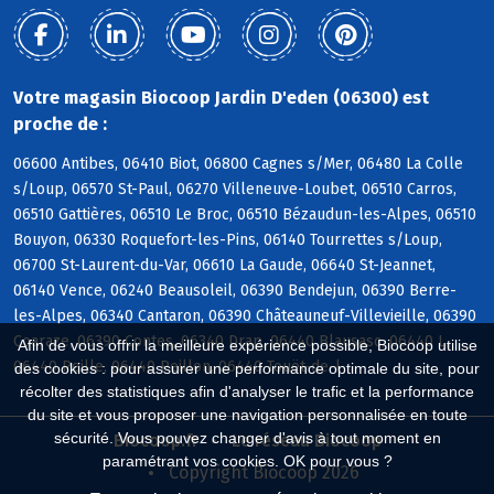
Votre magasin Biocoop Jardin D'eden (06300) est
proche de :
06600 Antibes, 06410 Biot, 06800 Cagnes s/Mer, 06480 La Colle
s/Loup, 06570 St-Paul, 06270 Villeneuve-Loubet, 06510 Carros,
06510 Gattières, 06510 Le Broc, 06510 Bézaudun-les-Alpes, 06510
Bouyon, 06330 Roquefort-les-Pins, 06140 Tourrettes s/Loup,
06700 St-Laurent-du-Var, 06610 La Gaude, 06640 St-Jeannet,
06140 Vence, 06240 Beausoleil, 06390 Bendejun, 06390 Berre-
les-Alpes, 06340 Cantaron, 06390 Châteauneuf-Villevieille, 06390
Coaraze, 06390 Contes, 06340 Drap, 06440 Blausasc, 06440 L,
Afin de vous offrir la meilleure expérience possible, Biocoop utilise
06440 Peille, 06440 Peillon, 06440 Touët-de-l
des cookies : pour assurer une performance optimale du site, pour
récolter des statistiques afin d'analyser le trafic et la performance
du site et vous proposer une navigation personnalisée en toute
sécurité. Vous pouvez changer d'avis à tout moment en
Biocoop.fr
Le réseau Biocoop
paramétrant vos cookies. OK pour vous ?
Copyright Biocoop 2026