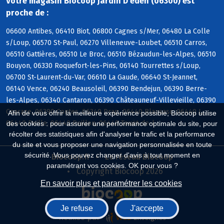
Votre magasin Biocoop Jardin D'eden (06300) est
proche de :
06600 Antibes, 06410 Biot, 06800 Cagnes s/Mer, 06480 La Colle
s/Loup, 06570 St-Paul, 06270 Villeneuve-Loubet, 06510 Carros,
06510 Gattières, 06510 Le Broc, 06510 Bézaudun-les-Alpes, 06510
Bouyon, 06330 Roquefort-les-Pins, 06140 Tourrettes s/Loup,
06700 St-Laurent-du-Var, 06610 La Gaude, 06640 St-Jeannet,
06140 Vence, 06240 Beausoleil, 06390 Bendejun, 06390 Berre-
les-Alpes, 06340 Cantaron, 06390 Châteauneuf-Villevieille, 06390
Coaraze, 06390 Contes, 06340 Drap, 06440 Blausasc, 06440 L,
Afin de vous offrir la meilleure expérience possible, Biocoop utilise
06440 Peille, 06440 Peillon, 06440 Touët-de-l
des cookies : pour assurer une performance optimale du site, pour
récolter des statistiques afin d'analyser le trafic et la performance
du site et vous proposer une navigation personnalisée en toute
sécurité. Vous pouvez changer d'avis à tout moment en
Biocoop.fr
Le réseau Biocoop
paramétrant vos cookies. OK pour vous ?
Copyright Biocoop 2026
En savoir plus et paramétrer les cookies
Je refuse
J'accepte
Réalisé par