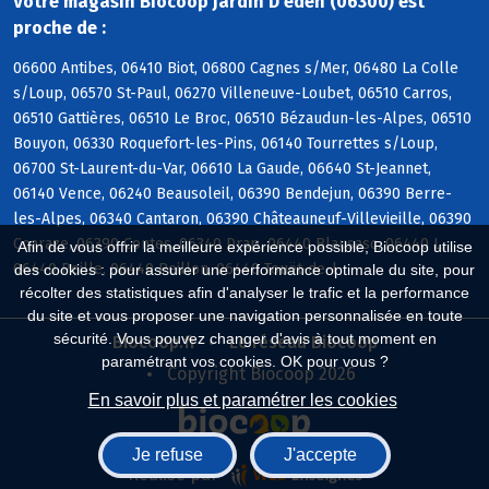
Votre magasin Biocoop Jardin D'eden (06300) est
proche de :
06600 Antibes, 06410 Biot, 06800 Cagnes s/Mer, 06480 La Colle
s/Loup, 06570 St-Paul, 06270 Villeneuve-Loubet, 06510 Carros,
06510 Gattières, 06510 Le Broc, 06510 Bézaudun-les-Alpes, 06510
Bouyon, 06330 Roquefort-les-Pins, 06140 Tourrettes s/Loup,
06700 St-Laurent-du-Var, 06610 La Gaude, 06640 St-Jeannet,
06140 Vence, 06240 Beausoleil, 06390 Bendejun, 06390 Berre-
les-Alpes, 06340 Cantaron, 06390 Châteauneuf-Villevieille, 06390
Coaraze, 06390 Contes, 06340 Drap, 06440 Blausasc, 06440 L,
Afin de vous offrir la meilleure expérience possible, Biocoop utilise
06440 Peille, 06440 Peillon, 06440 Touët-de-l
des cookies : pour assurer une performance optimale du site, pour
récolter des statistiques afin d'analyser le trafic et la performance
du site et vous proposer une navigation personnalisée en toute
sécurité. Vous pouvez changer d'avis à tout moment en
Biocoop.fr
Le réseau Biocoop
paramétrant vos cookies. OK pour vous ?
Copyright Biocoop 2026
En savoir plus et paramétrer les cookies
Je refuse
J'accepte
Réalisé par