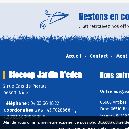
Restons en con
....et retrouvez nos of
Accueil
Contact
Menti
Biocoop Jardin D'eden
Nous suiv
2 rue Caïs de Pierlas
Votre magasi
06300 Nice
06600 Antibes, 
Téléphone :
04 83 66 18 22
Broc, 06510 Bé
Coordonnées GPS :
43,7028868 ° ,
Jeannet, 06140 
7,28155609999999 °
Contes, 06340 D
Afin de vous offrir la meilleure expérience possible, Biocoop utilise d
vous proposer une navigation personnal