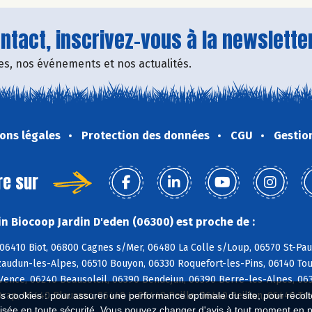
tact, inscrivez-vous à la newsletter
fres, nos événements et nos actualités.
ons légales
Protection des données
CGU
Gestio
re sur
n Biocoop Jardin D'eden (06300) est proche de :
06410 Biot, 06800 Cagnes s/Mer, 06480 La Colle s/Loup, 06570 St-Paul
zaudun-les-Alpes, 06510 Bouyon, 06330 Roquefort-les-Pins, 06140 Tou
Vence, 06240 Beausoleil, 06390 Bendejun, 06390 Berre-les-Alpes, 063
rap, 06440 Blausasc, 06440 L, 06440 Peille, 06440 Peillon, 06440 To
es cookies : pour assurer une performance optimale du site, pour récolter
isée en toute sécurité. Vous pouvez changer d'avis à tout moment en 