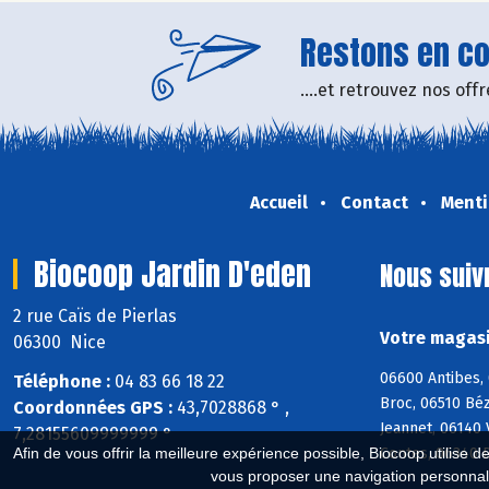
Restons en con
....et retrouvez nos of
Accueil
Contact
Menti
Biocoop Jardin D'eden
Nous suiv
2 rue Caïs de Pierlas
Votre magasi
06300 Nice
06600 Antibes, 
Téléphone :
04 83 66 18 22
Broc, 06510 Bé
Coordonnées GPS :
43,7028868 ° ,
Jeannet, 06140 
7,28155609999999 °
Contes, 06340 D
Afin de vous offrir la meilleure expérience possible, Biocoop utilise d
vous proposer une navigation personnal