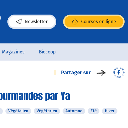
Newsletter
Courses en ligne
(s’ouvre dans une nouvelle fenêtre)
Magazines
Biocoop
Partager sur
gourmandes par Ya
Végétalien
Végétarien
Automne
Eté
Hiver