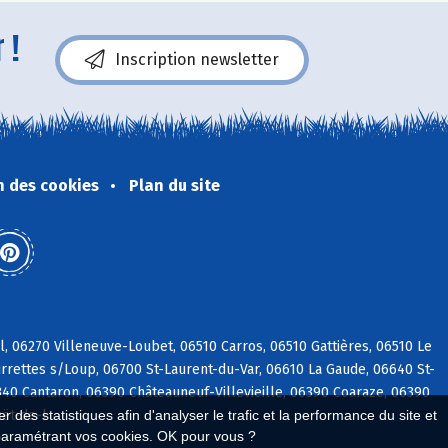
 !
Inscription newsletter
n des cookies
Plan du site
, 06270 Villeneuve-Loubet, 06510 Carros, 06510 Gattières, 06510 Le
rrettes s/Loup, 06700 St-Laurent-du-Var, 06610 La Gaude, 06640 St-
40 Cantaron, 06390 Châteauneuf-Villevieille, 06390 Coaraze, 06390
uët-de-l
 des statistiques afin d'analyser le trafic et la performance du site et
paramétrant vos cookies. OK pour vous ?