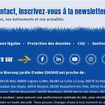
tact, inscrivez-vous à la newsletter
fres, nos événements et nos actualités.
ons légales
Protection des données
CGU
Gestio
re sur
n Biocoop Jardin D'eden (06300) est proche de :
06410 Biot, 06800 Cagnes s/Mer, 06480 La Colle s/Loup, 06570 St-Paul
zaudun-les-Alpes, 06510 Bouyon, 06330 Roquefort-les-Pins, 06140 Tou
Vence, 06240 Beausoleil, 06390 Bendejun, 06390 Berre-les-Alpes, 063
rap, 06440 Blausasc, 06440 L, 06440 Peille, 06440 Peillon, 06440 To
es cookies : pour assurer une performance optimale du site, pour récolter
isée en toute sécurité. Vous pouvez changer d'avis à tout moment en 