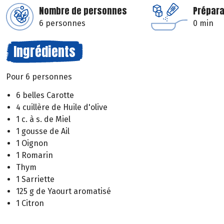
Nombre de personnes
Prépara
6 personnes
0 min
Ingrédients
Pour 6 personnes
6 belles Carotte
4 cuillère de Huile d'olive
1 c. à s. de Miel
1 gousse de Ail
1 Oignon
1 Romarin
Thym
1 Sarriette
125 g de Yaourt aromatisé
1 Citron