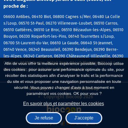
proche de :
06600 Antibes, 06410 Biot, 06800 Cagnes s/Mer, 06480 La Colle
s/Loup, 06570 St-Paul, 06270 Villeneuve-Loubet, 06510 Carros,
06510 Gattières, 06510 Le Broc, 06510 Bézaudun-les-Alpes, 06510
Bouyon, 06330 Roquefort-les-Pins, 06140 Tourrettes s/Loup,
06700 St-Laurent-du-Var, 06610 La Gaude, 06640 St-Jeannet,
06140 Vence, 06240 Beausoleil, 06390 Bendejun, 06390 Berre-
les-Alpes, 06340 Cantaron, 06390 Châteauneuf-Villevieille, 06390
Coaraze, 06390 Contes, 06340 Drap, 06440 Blausasc, 06440 L,
Afin de vous offrir la meilleure expérience possible, Biocoop utilise
06440 Peille, 06440 Peillon, 06440 Touët-de-l
des cookies : pour assurer une performance optimale du site, pour
récolter des statistiques afin d'analyser le trafic et la performance
du site et vous proposer une navigation personnalisée en toute
sécurité. Vous pouvez changer d'avis à tout moment en
Biocoop.fr
Le réseau Biocoop
paramétrant vos cookies. OK pour vous ?
Copyright Biocoop 2026
En savoir plus et paramétrer les cookies
Je refuse
J'accepte
Réalisé par