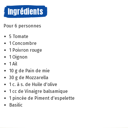
Ingrédients
Pour 6 personnes
5 Tomate
1 Concombre
1 Poivron rouge
1 Oignon
1 Ail
10 g de Pain de mie
30 g de Mozzarella
1 c. à s. de Huile d'olive
1 cc de Vinaigre balsamique
1 pincée de Piment d'espelette
Basilic