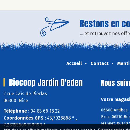
Restons en con
....et retrouvez nos of
Accueil
Contact
Menti
Biocoop Jardin D'eden
Nous suiv
2 rue Caïs de Pierlas
Votre magasi
06300 Nice
06600 Antibes, 
Téléphone :
04 83 66 18 22
Broc, 06510 Bé
Coordonnées GPS :
43,7028868 ° ,
Jeannet, 06140 
7,28155609999999 °