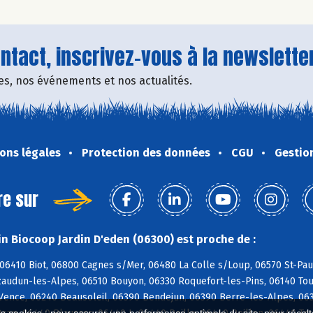
tact, inscrivez-vous à la newsletter
fres, nos événements et nos actualités.
ons légales
Protection des données
CGU
Gestio
re sur
n Biocoop Jardin D'eden (06300) est proche de :
06410 Biot, 06800 Cagnes s/Mer, 06480 La Colle s/Loup, 06570 St-Paul
zaudun-les-Alpes, 06510 Bouyon, 06330 Roquefort-les-Pins, 06140 Tou
Vence, 06240 Beausoleil, 06390 Bendejun, 06390 Berre-les-Alpes, 063