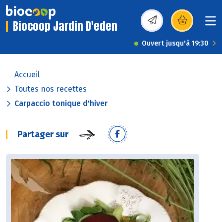
Biocoop Jardin D'eden
(s’ouvre dans une nou
Ouvert jusqu'à 19:30
Accueil
Toutes nos recettes
Carpaccio tonique d'hiver
Partager sur