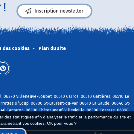
 !
Inscription newsletter
n des cookies
Plan du site
, 06270 Villeneuve-Loubet, 06510 Carros, 06510 Gattières, 06510 Le
rrettes s/Loup, 06700 St-Laurent-du-Var, 06610 La Gaude, 06640 St-
40 Cantaron, 06390 Châteauneuf-Villevieille, 06390 Coaraze, 06390
 des statistiques afin d'analyser le trafic et la performance du site et
uët-de-l
paramétrant vos cookies. OK pour vous ?
'accepte