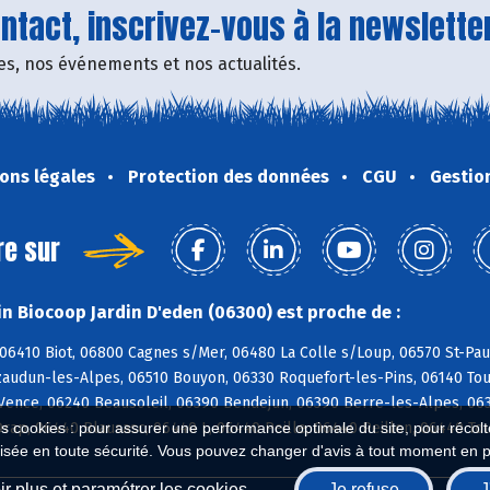
tact, inscrivez-vous à la newsletter
fres, nos événements et nos actualités.
ons légales
Protection des données
CGU
Gestio
re sur
n Biocoop Jardin D'eden (06300) est proche de :
06410 Biot, 06800 Cagnes s/Mer, 06480 La Colle s/Loup, 06570 St-Paul
zaudun-les-Alpes, 06510 Bouyon, 06330 Roquefort-les-Pins, 06140 Tou
Vence, 06240 Beausoleil, 06390 Bendejun, 06390 Berre-les-Alpes, 063
es cookies : pour assurer une performance optimale du site, pour récolter
rap, 06440 Blausasc, 06440 L, 06440 Peille, 06440 Peillon, 06440 To
isée en toute sécurité. Vous pouvez changer d'avis à tout moment en 
r plus et paramétrer les cookies
Je refuse
J