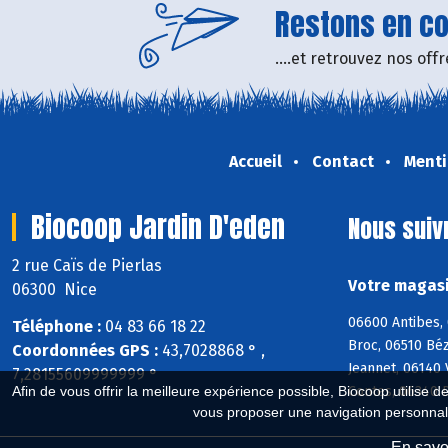
Restons en con
....et retrouvez nos of
Accueil
Contact
Menti
Biocoop Jardin D'eden
Nous suiv
2 rue Caïs de Pierlas
Votre magasi
06300 Nice
06600 Antibes, 
Téléphone :
04 83 66 18 22
Broc, 06510 Bé
Coordonnées GPS :
43,7028868 ° ,
Jeannet, 06140 
7,28155609999999 °
Afin de vous offrir la meilleure expérience possible, Biocoop utilise d
Contes, 06340 D
vous proposer une navigation personnal
En savoi