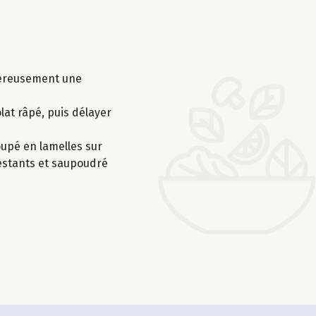
énéreusement une
lat râpé, puis délayer
oupé en lamelles sur
 restants et saupoudré