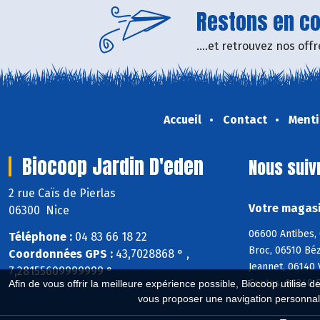
Restons en con
....et retrouvez nos of
Accueil
Contact
Menti
Biocoop Jardin D'eden
Nous suiv
2 rue Caïs de Pierlas
Votre magasi
06300 Nice
06600 Antibes, 
Téléphone :
04 83 66 18 22
Broc, 06510 Bé
Coordonnées GPS :
43,7028868 ° ,
Jeannet, 06140 
7,28155609999999 °
Contes, 06340 D
Afin de vous offrir la meilleure expérience possible, Biocoop utilise d
vous proposer une navigation personnal