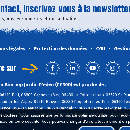
tact, inscrivez-vous à la newsletter
fres, nos événements et nos actualités.
ons légales
Protection des données
CGU
Gestio
re sur
n Biocoop Jardin D'eden (06300) est proche de :
06410 Biot, 06800 Cagnes s/Mer, 06480 La Colle s/Loup, 06570 St-Paul
zaudun-les-Alpes, 06510 Bouyon, 06330 Roquefort-les-Pins, 06140 Tou
Vence, 06240 Beausoleil, 06390 Bendejun, 06390 Berre-les-Alpes, 063
rap, 06440 Blausasc, 06440 L, 06440 Peille, 06440 Peillon, 06440 To
es cookies : pour assurer une performance optimale du site, pour récolter
isée en toute sécurité. Vous pouvez changer d'avis à tout moment en 