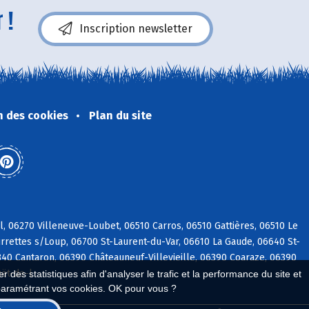
 !
Inscription newsletter
n des cookies
Plan du site
, 06270 Villeneuve-Loubet, 06510 Carros, 06510 Gattières, 06510 Le
rrettes s/Loup, 06700 St-Laurent-du-Var, 06610 La Gaude, 06640 St-
40 Cantaron, 06390 Châteauneuf-Villevieille, 06390 Coaraze, 06390
uët-de-l
 des statistiques afin d'analyser le trafic et la performance du site et
paramétrant vos cookies. OK pour vous ?