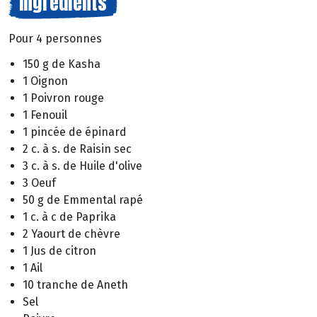
Ingrédients
Pour 4 personnes
150 g de Kasha
1 Oignon
1 Poivron rouge
1 Fenouil
1 pincée de épinard
2 c. à s. de Raisin sec
3 c. à s. de Huile d'olive
3 Oeuf
50 g de Emmental rapé
1 c. à c de Paprika
2 Yaourt de chèvre
1 Jus de citron
1 Ail
10 tranche de Aneth
Sel