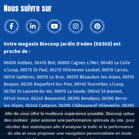
Nous suivre sur
Votre magasin Biocoop Jardin D'eden (06300) est
proche de :
06600 Antibes, 06410 Biot, 06800 Cagnes s/Mer, 06480 La Colle
s/Loup, 06570 St-Paul, 06270 Villeneuve-Loubet, 06510 Carros,
06510 Gattières, 06510 Le Broc, 06510 Bézaudun-les-Alpes, 06510
Bouyon, 06330 Roquefort-les-Pins, 06140 Tourrettes s/Loup,
06700 St-Laurent-du-Var, 06610 La Gaude, 06640 St-Jeannet,
06140 Vence, 06240 Beausoleil, 06390 Bendejun, 06390 Berre-
les-Alpes, 06340 Cantaron, 06390 Châteauneuf-Villevieille, 06390
Coaraze, 06390 Contes, 06340 Drap, 06440 Blausasc, 06440 L,
Afin de vous offrir la meilleure expérience possible, Biocoop utilise
06440 Peille, 06440 Peillon, 06440 Touët-de-l
des cookies : pour assurer une performance optimale du site, pour
récolter des statistiques afin d'analyser le trafic et la performance
du site et vous proposer une navigation personnalisée en toute